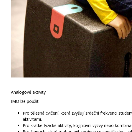
Analogové aktivity
IMO lze použít:
Pro tělesná cvičení, která zvyšují srdeční frekvenci studen
aktivitami.
Pro krátké fyzické aktivity, kognitivní výzvy nebo kombina
Pro činnosti, které mohou být spojeny se specifickými zál