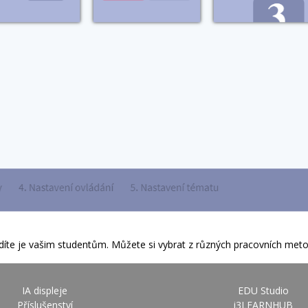
iřadíte je vašim studentům. Můžete si vybrat z různých pracovních meto
IA displeje
EDU Studio
Příslušenství
i3LEARNHUB