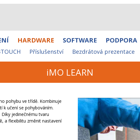
ENÍ
HARDWARE
SOFTWARE
PODPORA
 i3TOUCH
Příslušenství
Bezdrátová prezentace
iMO LEARN
ího pohybu ve třídě. Kombinuje
tí k učení se pohybováním.
. Díky jedinečnému tvaru
a flexibilitu změnit nastavení