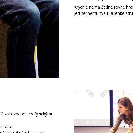
Krychle nemá žádné rovné hra
jedinečnému tvaru a lehké stru
tů - srovnatelné s fyzickými
ci obou.
ežitostmi učení s cílem