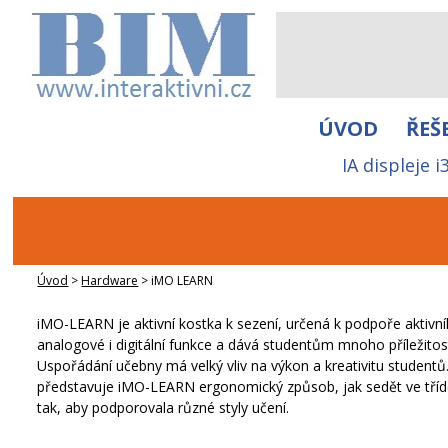
ÚVOD
ŘEŠ
IA displeje
Úvod
>
Hardware
>
iMO LEARN
iMO-LEARN je aktivní kostka k sezení, určená k podpoře aktivn
analogové i digitální funkce a dává studentům mnoho příležitos
Uspořádání učebny má velký vliv na výkon a kreativitu studentů
představuje iMO-LEARN ergonomický způsob, jak sedět ve třídě, 
tak, aby podporovala různé styly učení.