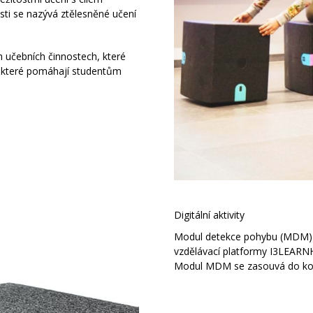
sti se nazývá ztělesněné učení
 učebních činnostech, které
t, které pomáhají studentům
Digitální aktivity
Modul detekce pohybu (MDM) p
vzdělávací platformy I3LEARN
Modul MDM se zasouvá do ko